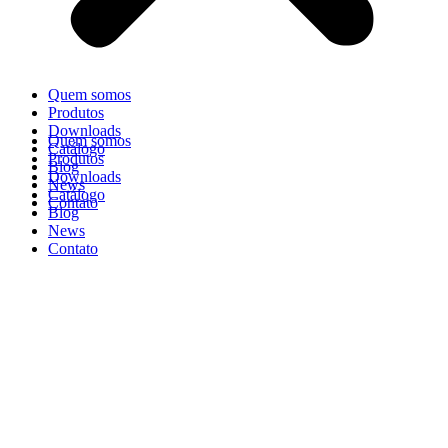
Quem somos
Produtos
Downloads
Quem somos
Catálogo
Produtos
Blog
Downloads
News
Catálogo
Contato
Blog
News
Contato