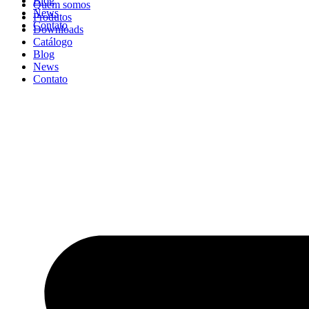
Blog
Quem somos
News
Produtos
Contato
Downloads
Catálogo
Blog
News
Contato