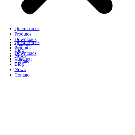
Quem somos
Produtos
Downloads
Quem somos
Catálogo
Produtos
Blog
Downloads
News
Catálogo
Contato
Blog
News
Contato