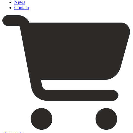
News
Contato