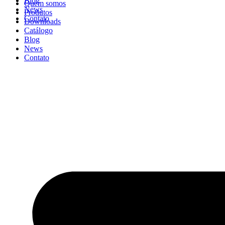
Blog
Quem somos
News
Produtos
Contato
Downloads
Catálogo
Blog
News
Contato