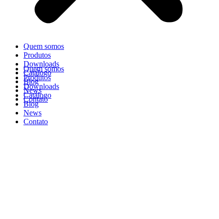
Quem somos
Produtos
Downloads
Quem somos
Catálogo
Produtos
Blog
Downloads
News
Catálogo
Contato
Blog
News
Contato