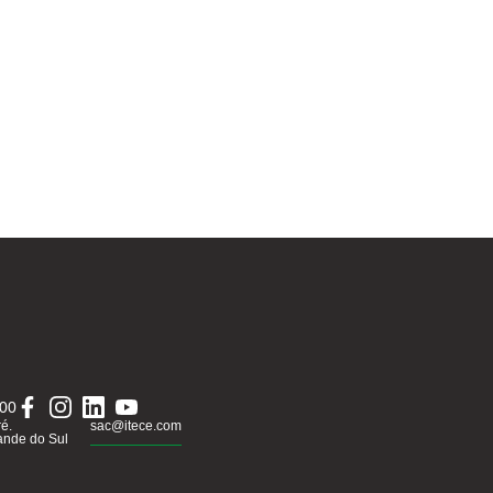
000
ré.
sac@itece.com
ande do Sul