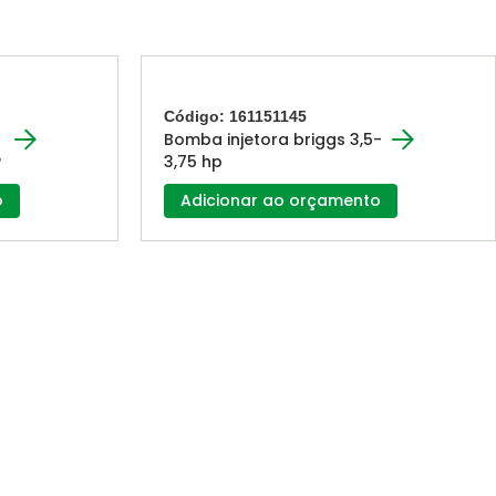
Código: 161151145
Bomba injetora briggs 3,5-
P
3,75 hp
o
Adicionar ao orçamento