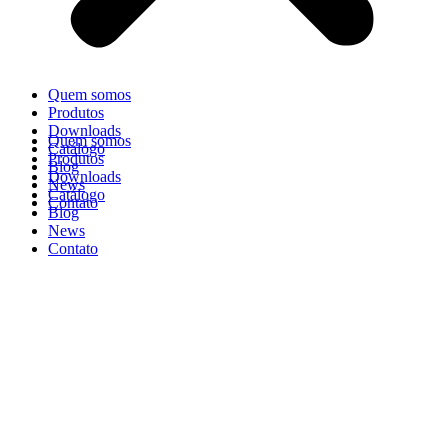
Quem somos
Produtos
Downloads
Quem somos
Catálogo
Produtos
Blog
Downloads
News
Catálogo
Contato
Blog
News
Contato