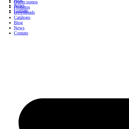
Blog
Quem somos
News
Produtos
Contato
Downloads
Catálogo
Blog
News
Contato