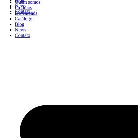
Blog
Quem somos
News
Produtos
Contato
Downloads
Catálogo
Blog
News
Contato