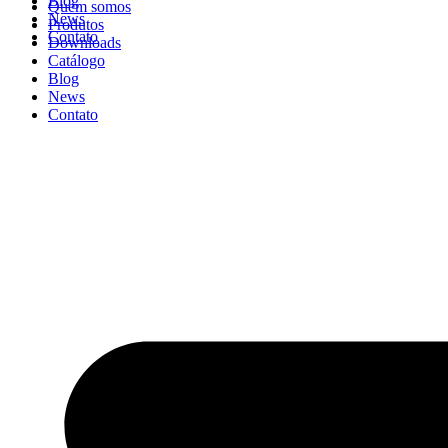
Blog
Quem somos
News
Produtos
Contato
Downloads
Catálogo
Blog
News
Contato