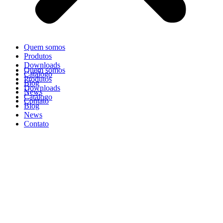
Quem somos
Produtos
Downloads
Quem somos
Catálogo
Produtos
Blog
Downloads
News
Catálogo
Contato
Blog
News
Contato