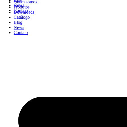
Blog
Quem somos
News
Produtos
Contato
Downloads
Catálogo
Blog
News
Contato