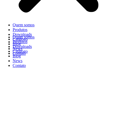
Quem somos
Produtos
Downloads
Quem somos
Catálogo
Produtos
Blog
Downloads
News
Catálogo
Contato
Blog
News
Contato