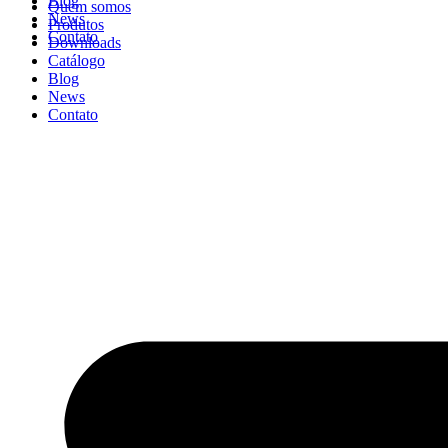
Blog
Quem somos
News
Produtos
Contato
Downloads
Catálogo
Blog
News
Contato