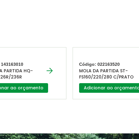
 143163010
Código: 022163520
A PARTIDA HQ-
MOLA DA PARTIDA ST-
226R/236R
FS160/220/280 C/PRATO
onar ao orçamento
Adicionar ao orçament