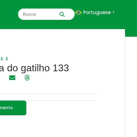
Portuguese
▼
sas
a do gatilho 133
amento