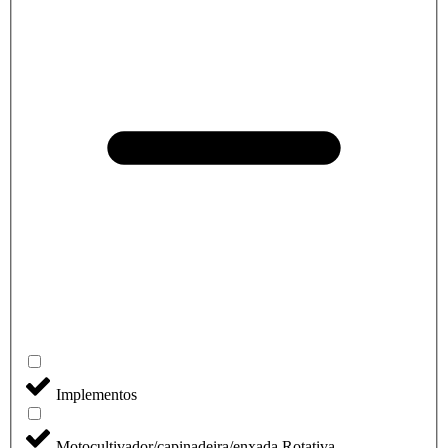
Implementos
Motocultivador/capinadeira/enxada Rotativa