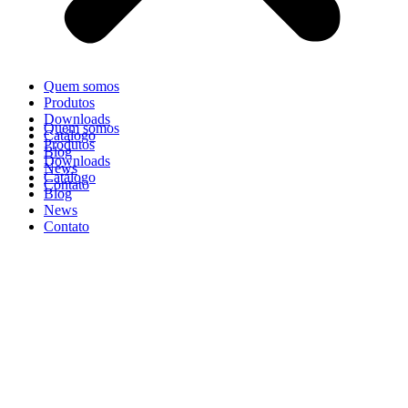
Quem somos
Produtos
Downloads
Quem somos
Catálogo
Produtos
Blog
Downloads
News
Catálogo
Contato
Blog
News
Contato