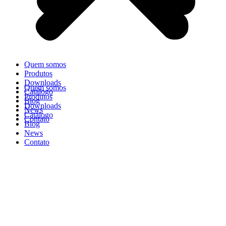
Quem somos
Produtos
Downloads
Quem somos
Catálogo
Produtos
Blog
Downloads
News
Catálogo
Contato
Blog
News
Contato