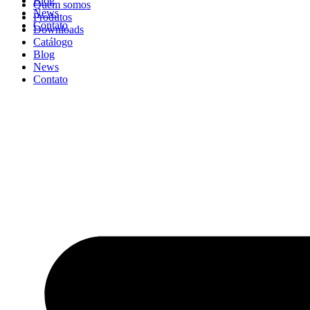
Blog
Quem somos
News
Produtos
Contato
Downloads
Catálogo
Blog
News
Contato