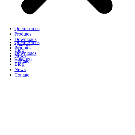
Quem somos
Produtos
Downloads
Quem somos
Catálogo
Produtos
Blog
Downloads
News
Catálogo
Contato
Blog
News
Contato