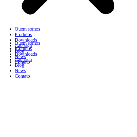
Quem somos
Produtos
Downloads
Quem somos
Catálogo
Produtos
Blog
Downloads
News
Catálogo
Contato
Blog
News
Contato