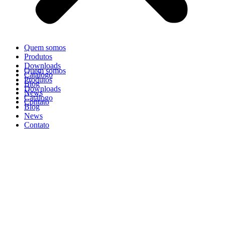
Quem somos
Produtos
Downloads
Quem somos
Catálogo
Produtos
Blog
Downloads
News
Catálogo
Contato
Blog
News
Contato