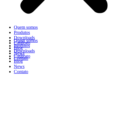
Quem somos
Produtos
Downloads
Quem somos
Catálogo
Produtos
Blog
Downloads
News
Catálogo
Contato
Blog
News
Contato