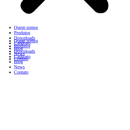
Quem somos
Produtos
Downloads
Quem somos
Catálogo
Produtos
Blog
Downloads
News
Catálogo
Contato
Blog
News
Contato