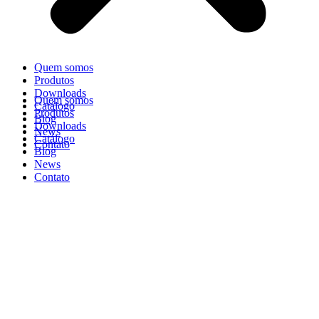
Quem somos
Produtos
Downloads
Quem somos
Catálogo
Produtos
Blog
Downloads
News
Catálogo
Contato
Blog
News
Contato