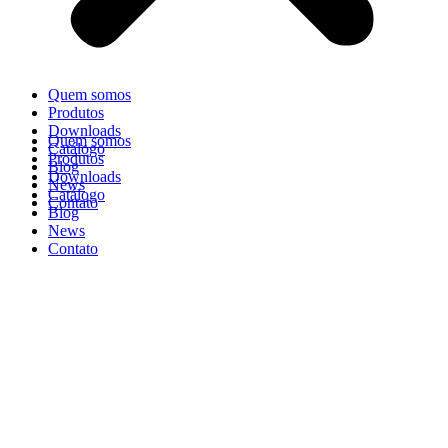
Quem somos
Produtos
Downloads
Quem somos
Catálogo
Produtos
Blog
Downloads
News
Catálogo
Contato
Blog
News
Contato