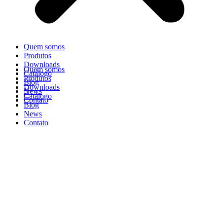
Quem somos
Produtos
Downloads
Quem somos
Catálogo
Produtos
Blog
Downloads
News
Catálogo
Contato
Blog
News
Contato