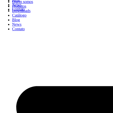
Blog
Quem somos
News
Produtos
Contato
Downloads
Catálogo
Blog
News
Contato