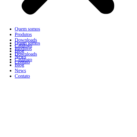
Quem somos
Produtos
Downloads
Quem somos
Catálogo
Produtos
Blog
Downloads
News
Catálogo
Contato
Blog
News
Contato