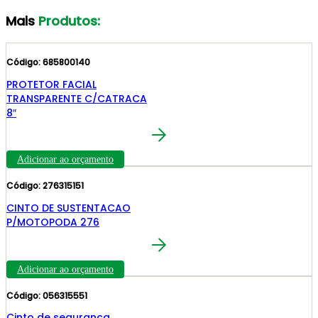
Mais
Produtos:
Código: 685800140
PROTETOR FACIAL
TRANSPARENTE C/CATRACA
8″
Adicionar ao orçamento
Código: 276315151
CINTO DE SUSTENTACAO
P/MOTOPODA 276
Adicionar ao orçamento
Código: 056315551
Cinto de seguranca