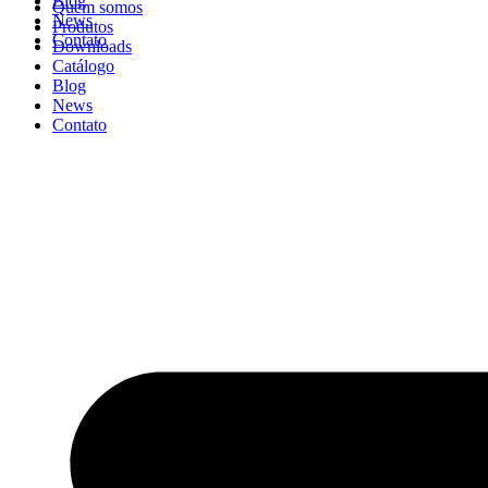
Blog
Quem somos
News
Produtos
Contato
Downloads
Catálogo
Blog
News
Contato