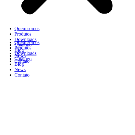
Quem somos
Produtos
Downloads
Quem somos
Catálogo
Produtos
Blog
Downloads
News
Catálogo
Contato
Blog
News
Contato