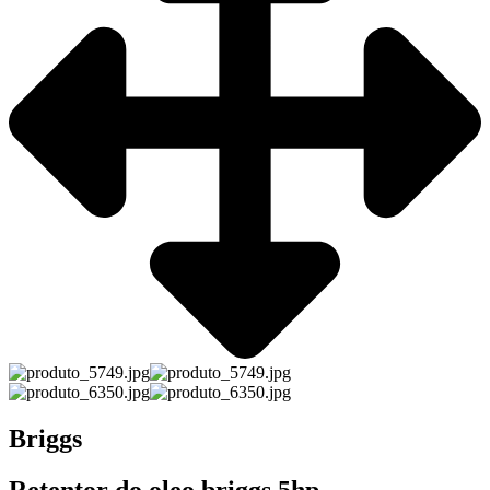
Briggs
Retentor do oleo briggs 5hp