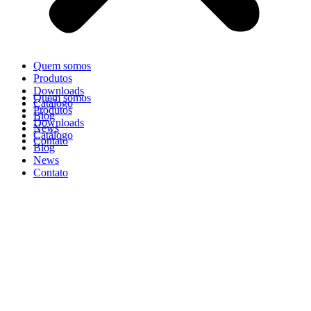
Quem somos
Produtos
Downloads
Quem somos
Catálogo
Produtos
Blog
Downloads
News
Catálogo
Contato
Blog
News
Contato