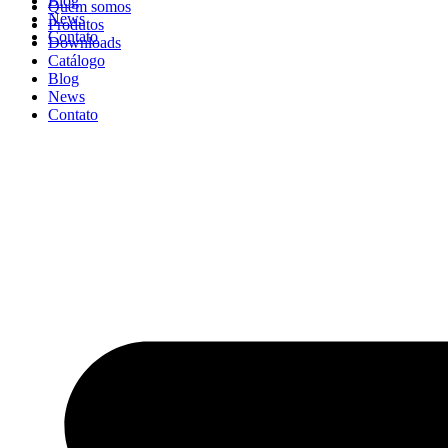
Blog
Quem somos
News
Produtos
Contato
Downloads
Catálogo
Blog
News
Contato