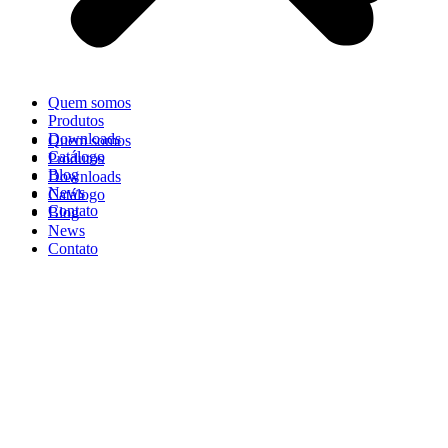
Quem somos
Produtos
Downloads
Quem somos
Catálogo
Produtos
Blog
Downloads
News
Catálogo
Contato
Blog
News
Contato