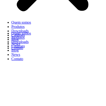
Quem somos
Produtos
Downloads
Quem somos
Catálogo
Produtos
Blog
Downloads
News
Catálogo
Contato
Blog
News
Contato