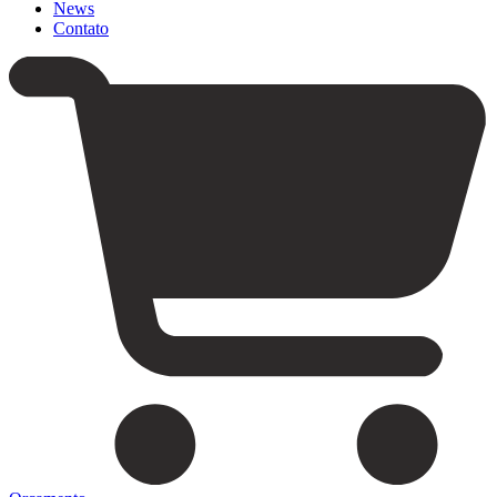
News
Contato