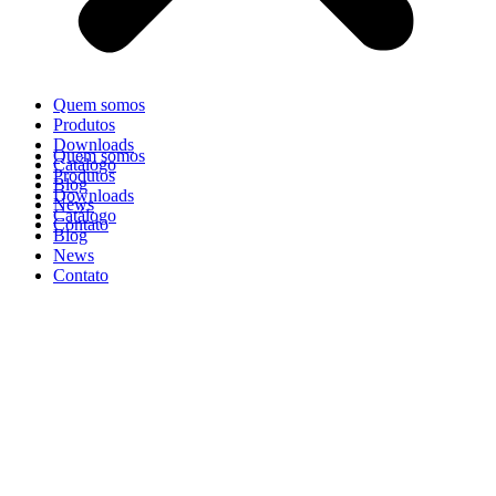
Quem somos
Produtos
Downloads
Quem somos
Catálogo
Produtos
Blog
Downloads
News
Catálogo
Contato
Blog
News
Contato