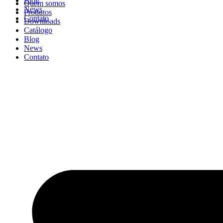
Blog
Quem somos
News
Produtos
Contato
Downloads
Catálogo
Blog
News
Contato