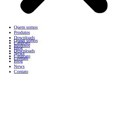
Quem somos
Produtos
Downloads
Quem somos
Catálogo
Produtos
Blog
Downloads
News
Catálogo
Contato
Blog
News
Contato