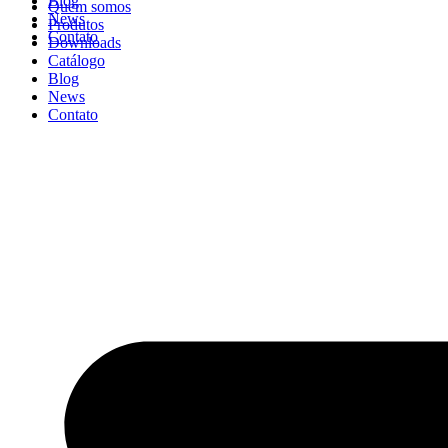
Blog
Quem somos
News
Produtos
Contato
Downloads
Catálogo
Blog
News
Contato