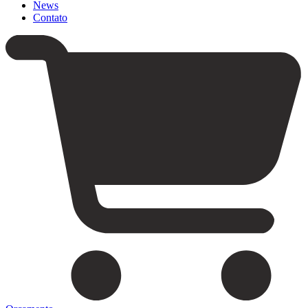
News
Contato