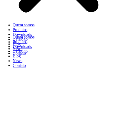
Quem somos
Produtos
Downloads
Quem somos
Catálogo
Produtos
Blog
Downloads
News
Catálogo
Contato
Blog
News
Contato