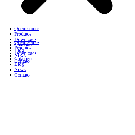
Quem somos
Produtos
Downloads
Quem somos
Catálogo
Produtos
Blog
Downloads
News
Catálogo
Contato
Blog
News
Contato