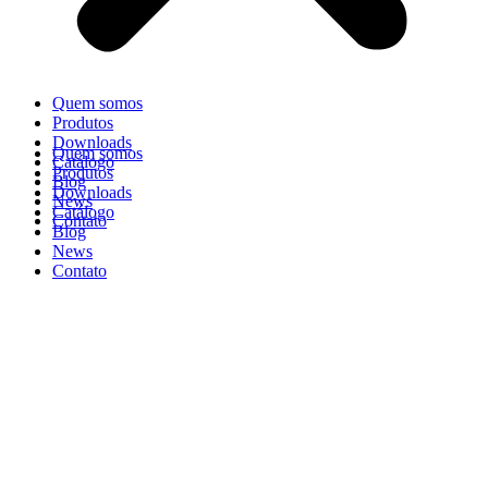
Quem somos
Produtos
Downloads
Quem somos
Catálogo
Produtos
Blog
Downloads
News
Catálogo
Contato
Blog
News
Contato