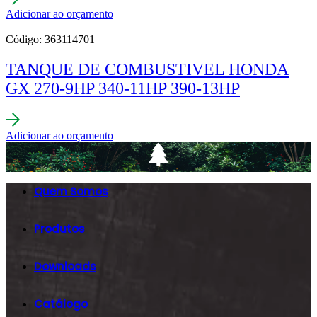
Adicionar ao orçamento
Código: 363114701
TANQUE DE COMBUSTIVEL HONDA
GX 270-9HP 340-11HP 390-13HP
Adicionar ao orçamento
Quem Somos
Produtos
Downloads
Catálogo