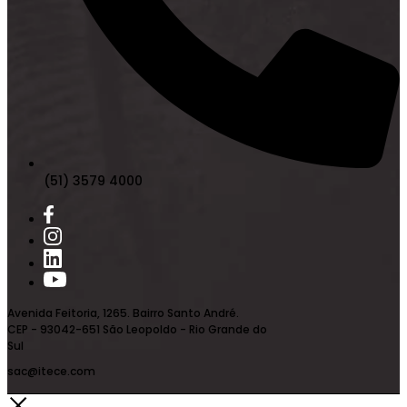
(51) 3579 4000
Avenida Feitoria, 1265. Bairro Santo André.
CEP - 93042-651 São Leopoldo - Rio Grande do
Sul
sac@itece.com