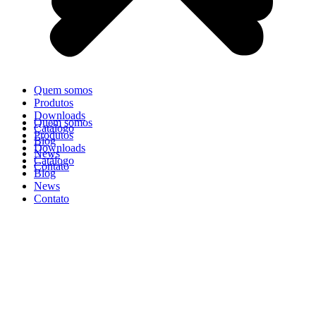
Quem somos
Produtos
Downloads
Quem somos
Catálogo
Produtos
Blog
Downloads
News
Catálogo
Contato
Blog
News
Contato