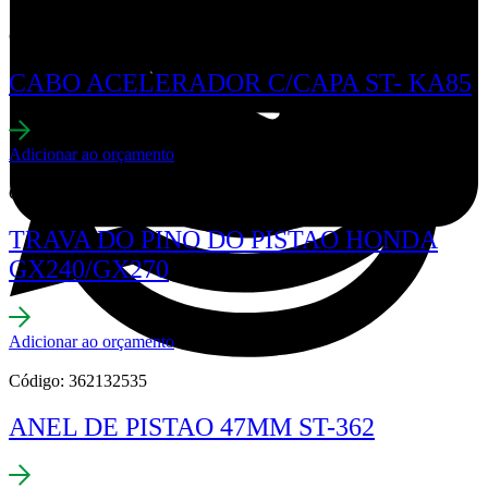
Código: 160718239
CABO ACELERADOR C/CAPA ST- KA85
Adicionar ao orçamento
Código: 630810161
TRAVA DO PINO DO PISTAO HONDA
GX240/GX270
Adicionar ao orçamento
Código: 362132535
ANEL DE PISTAO 47MM ST-362