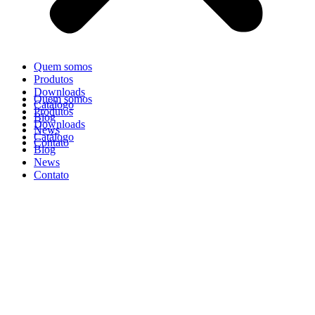
Quem somos
Produtos
Downloads
Quem somos
Catálogo
Produtos
Blog
Downloads
News
Catálogo
Contato
Blog
News
Contato