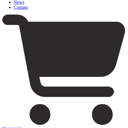
News
Contato