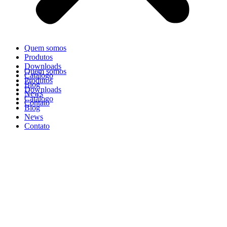
Quem somos
Produtos
Downloads
Quem somos
Catálogo
Produtos
Blog
Downloads
News
Catálogo
Contato
Blog
News
Contato