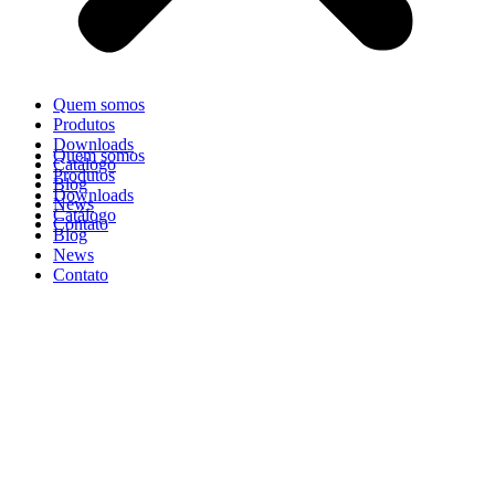
Quem somos
Produtos
Downloads
Quem somos
Catálogo
Produtos
Blog
Downloads
News
Catálogo
Contato
Blog
News
Contato