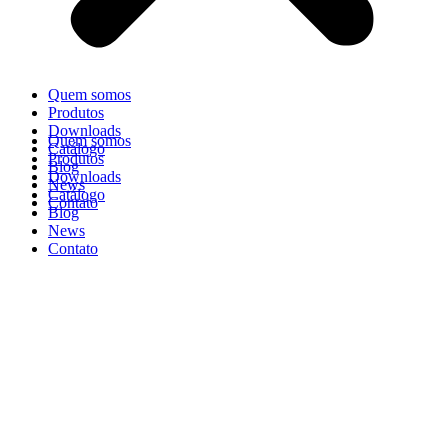
Quem somos
Produtos
Downloads
Quem somos
Catálogo
Produtos
Blog
Downloads
News
Catálogo
Contato
Blog
News
Contato