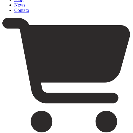
News
Contato