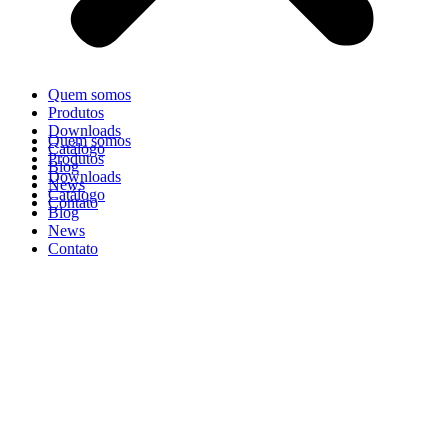
Quem somos
Produtos
Downloads
Quem somos
Catálogo
Produtos
Blog
Downloads
News
Catálogo
Contato
Blog
News
Contato