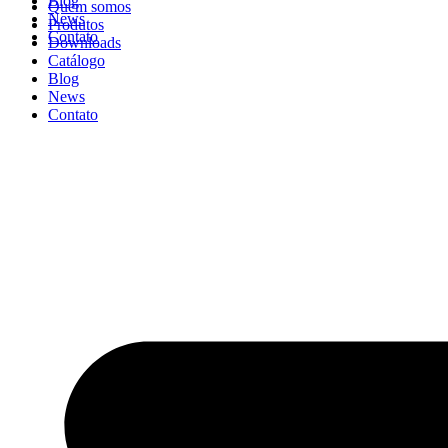
Blog
Quem somos
News
Produtos
Contato
Downloads
Catálogo
Blog
News
Contato