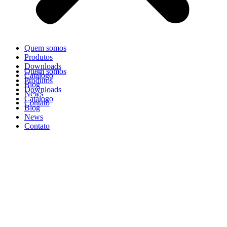
Quem somos
Produtos
Downloads
Quem somos
Catálogo
Produtos
Blog
Downloads
News
Catálogo
Contato
Blog
News
Contato