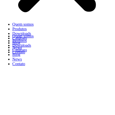
Quem somos
Produtos
Downloads
Quem somos
Catálogo
Produtos
Blog
Downloads
News
Catálogo
Contato
Blog
News
Contato